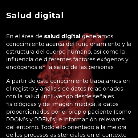
Salud digital
En el área de
salud digital
generamos
conocimiento acerca del funcionamiento y la
estructura del cuerpo humano, así como la
influencia de diferentes factores exógenos y
endógenos en la salud de las personas.
A partir de este conocimiento trabajamos en
el registro y análisis de datos relacionados
con la salud, incluyendo desde señales
fisiológicas y de imagen médica, a datos
proporcionados por el propio paciente (como
PROM’s y PREM’s) e información relevante
del entorno. Todo ello orientado a la mejora
de los procesos asistenciales en el contexto