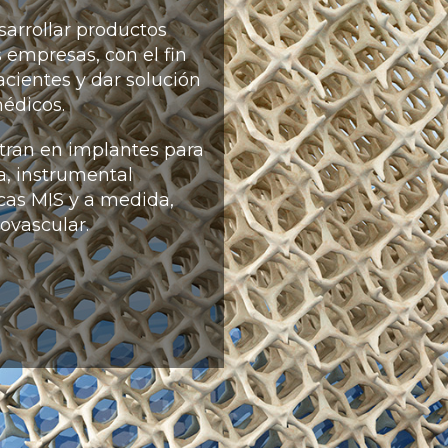
sarrollar productos
 empresas, con el fin
acientes y dar solución
 médicos.
ntran en implantes para
ia, instrumental
icas MIS y a medida,
iovascular.