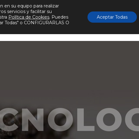
n en su equipo para realizar
Actualidad
Publicaciones
#innpacto
Conta
 servicios y facilitar su
stra
Política de Cookies
. Puedes
Aceptar Todas
eptar Todas" o CONFIGURARLAS O
res
Conocimientos
Tecnologías
Servic