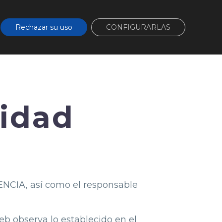
cta
Área de clientes
Rechazar su uso
CONFIGURARLAS
ios
Proyectos
cidad
NCIA, así como el responsable
Web observa lo establecido en el