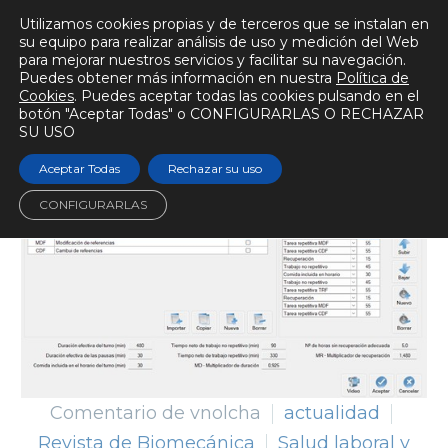
Utilizamos cookies propias y de terceros que se instalan en
su equipo para realizar análisis de uso y medición del Web
para mejorar nuestros servicios y facilitar su navegación.
Puedes obtener más información en nuestra
Política de
Cookies
. Puedes aceptar todas las cookies pulsando en el
botón "Aceptar Todas" o CONFIGURARLAS O RECHAZAR
SU USO
Aceptar Todas
Rechazar su uso
CONFIGURARLAS
Comentario de vnolcha
actualidad
Revista de Biomecánica
Salud laboral y