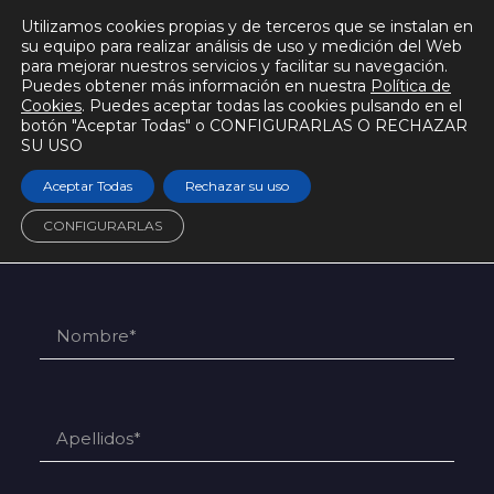
Utilizamos cookies propias y de terceros que se instalan en
su equipo para realizar análisis de uso y medición del Web
para mejorar nuestros servicios y facilitar su navegación.
Puedes obtener más información en nuestra
Política de
Cookies
. Puedes aceptar todas las cookies pulsando en el
botón "Aceptar Todas" o CONFIGURARLAS O RECHAZAR
SU USO
Si quieres recibir más información sobre
Aceptar Todas
Rechazar su uso
este proyecto, envíanos tu consulta
CONFIGURARLAS