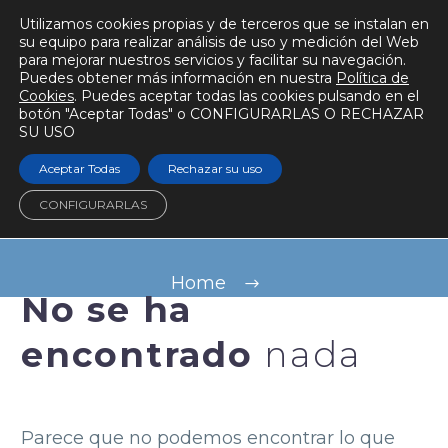
Utilizamos cookies propias y de terceros que se instalan en
su equipo para realizar análisis de uso y medición del Web
para mejorar nuestros servicios y facilitar su navegación.
Puedes obtener más información en nuestra
Política de
Cookies
. Puedes aceptar todas las cookies pulsando en el
botón "Aceptar Todas" o CONFIGURARLAS O RECHAZAR
SU USO
VALENCIADATA
Aceptar Todas
Rechazar su uso
project
CONFIGURARLAS
Home
No se ha
encontrado
nada
Parece que no podemos encontrar lo que