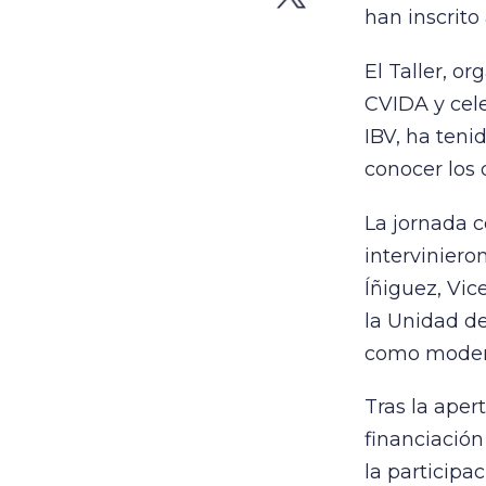
han inscrito
El Taller, o
CVIDA y cele
IBV, ha teni
conocer los 
La jornada c
interviniero
Íñiguez, Vic
la Unidad de
como moder
Tras la aper
financiación
la participa