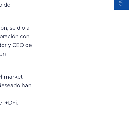
o de
ón, se dio a
boración con
dor y CEO de
 en
el market
 deseado han
 I+D+i.