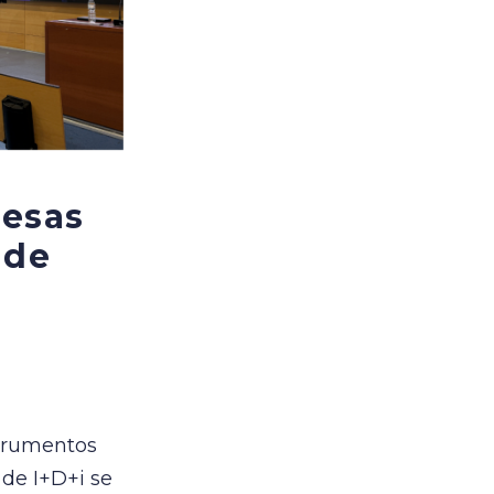
resas
 de
strumentos
 de I+D+i se