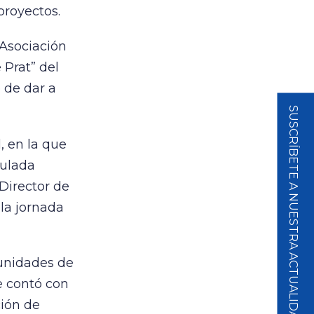
proyectos.
 Asociación
 Prat” del
 de dar a
SUSCRÍBETE A NUESTRA ACTUALIDAD
, en la que
culada
 Director de
la jornada
tunidades de
e contó con
ción de