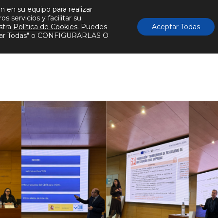
n en su equipo para realizar
Actualidad
Publicaciones
#innpacto
Conta
 servicios y facilitar su
stra
Política de Cookies
. Puedes
Aceptar Todas
eptar Todas" o CONFIGURARLAS O
res
Conocimientos
Tecnologías
Servic