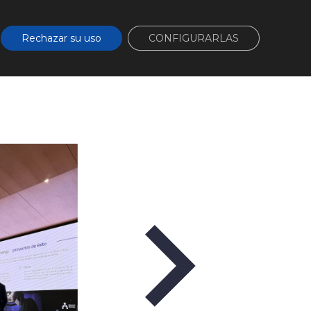
cta
Área de clientes
Rechazar su uso
CONFIGURARLAS
ios
Proyectos