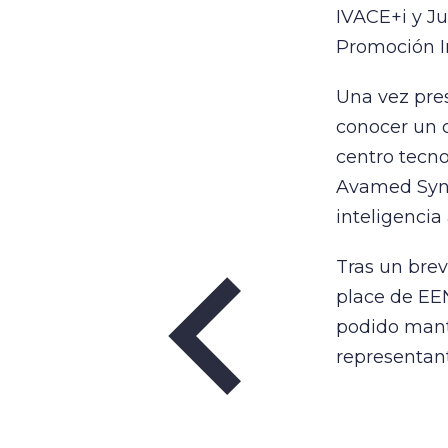
IVACE+i y J
Promoción In
Una vez pres
conocer un c
centro tecn
Avamed Syne
inteligencia 
Tras un brev
place de EE
podido mant
representant