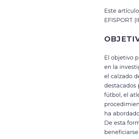
Este artícul
EFISPORT (
OBJETI
El objetivo 
en la investi
el calzado d
destacados p
fútbol, el at
procedimient
ha abordado
De esta form
beneficiarse