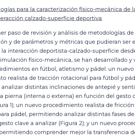
gías para la caracterización físico-mecánica de la
teracción calzado-superficie deportiva
.
er paso de revisión y análisis de metodologías de
ción y de parámetros y métricas que pudieran ser
 la interacción deportista-calzado-superficie des
simulación físico-mecánica, se han desarrollado y 
dimientos en fútbol, atletismo y pádel: un nuevo
o realista de tracción rotacional para fútbol y pád
analizar distintas inclinaciones de antepié y sent
la pierna (interna o externa) en función del gesto 
ura 1); un nuevo procedimiento realista de fricción 
para pádel, permitiendo analizar distintas fases d
gesto clave a analizar (Figura 2); y un nuevo proc
 permitiendo comprender mejor la transferencia d