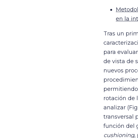
Metodolo
en la in
Tras un prim
caracteriza
para evaluar
de vista de 
nuevos proce
procedimient
permitiendo 
rotación de 
analizar (Fig
transversal 
función del 
cushioning
,