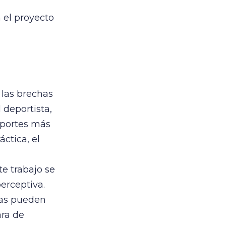
n el proyecto
 las brechas
 deportista,
deportes más
ctica, el
te trabajo se
erceptiva.
vas pueden
ara de