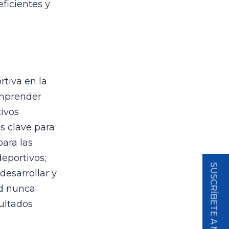
ficientes y
rtiva en la
omprender
ivos
es clave para
para las
eportivos;
desarrollar y
ad nunca
sultados