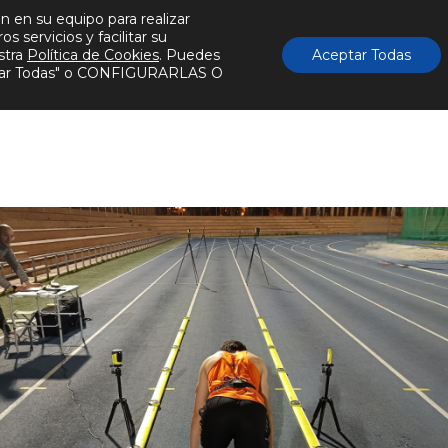
n en su equipo para realizar
Actualidad
Publicaciones
#innpacto
Conta
 servicios y facilitar su
stra
Política de Cookies
. Puedes
Aceptar Todas
eptar Todas" o CONFIGURARLAS O
res
Conocimientos
Tecnologías
Servic