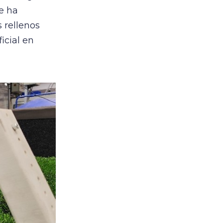
se ha
 rellenos
icial en