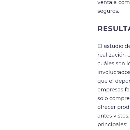
ventaja comp
seguros.
RESULT
El estudio d
realización 
cuáles son 
involucrados
que el depor
empresas fab
solo compren
ofrecer pro
antes vistos
principales: