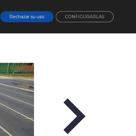
cta
Área de clientes
Rechazar su uso
CONFIGURARLAS
ios
Proyectos