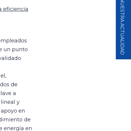
SUSCRÍBETE A NUESTRA ACTUALIDAD
 eficiencia
 empleados
de un punto
validado
el,
idos de
clave a
lineal y
e apoyo en
edimiento de
e energía en