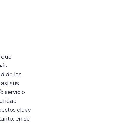
s que
más
ad de las
así sus
o servicio
guridad
pectos clave
tanto, en su