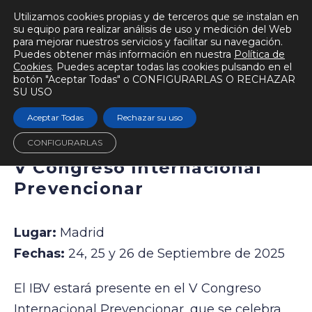
Utilizamos cookies propias y de terceros que se instalan en
su equipo para realizar análisis de uso y medición del Web
para mejorar nuestros servicios y facilitar su navegación.
Puedes obtener más información en nuestra
Política de
BIOMECÁNICAMENTE
Cookies
. Puedes aceptar todas las cookies pulsando en el
botón "Aceptar Todas" o CONFIGURARLAS O RECHAZAR
Escuchar audio
Tiempo de lectura
< 1 min.
SU USO
Aceptar Todas
Rechazar su uso
Congreso
CONFIGURARLAS
V Congreso Internacional
Prevencionar
Lugar:
Madrid
Fechas:
24, 25 y 26 de Septiembre de 2025
El IBV estará presente en el V Congreso
Internacional Prevencionar, que se celebra