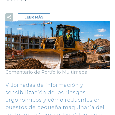
LEER MÁS
Comentario de Portfolio Multimeda
V Jornadas de información y
sensibilización de los riesgos
ergonómicos y cómo reducirlos en
puestos de pequeña maquinaria del
sector en la Comunidad Valenciana