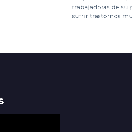
trabajadoras de su p
sufrir trastornos m
s