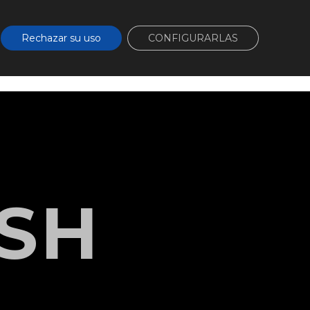
cta
Área de clientes
Rechazar su uso
CONFIGURARLAS
ios
Proyectos
SH