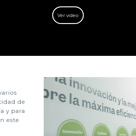
Ver video
varios
tidad de
a y para
n este