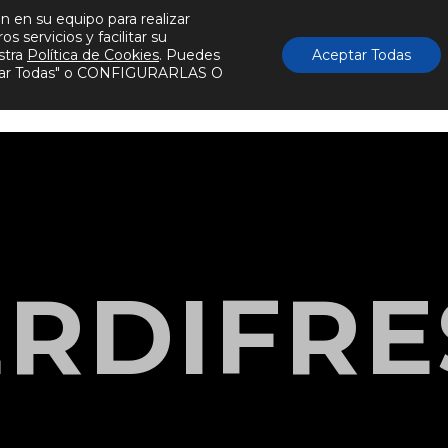
n en su equipo para realizar
Actualidad
Publicaciones
#innpacto
Conta
 servicios y facilitar su
stra
Política de Cookies
. Puedes
Aceptar Todas
eptar Todas" o CONFIGURARLAS O
res
Conocimientos
Tecnologías
Servic
ERDIFRE