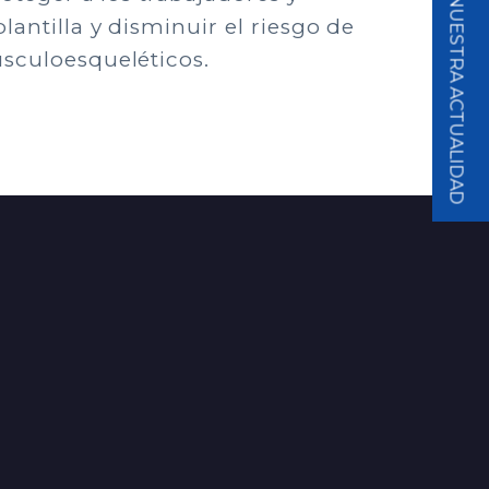
SUSCRÍBETE A NUESTRA ACTUALIDAD
lantilla y disminuir el riesgo de
usculoesqueléticos.