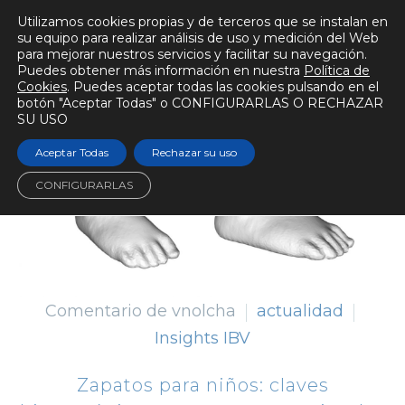
Utilizamos cookies propias y de terceros que se instalan en
su equipo para realizar análisis de uso y medición del Web
para mejorar nuestros servicios y facilitar su navegación.
Puedes obtener más información en nuestra
Política de
Cookies
. Puedes aceptar todas las cookies pulsando en el
botón "Aceptar Todas" o CONFIGURARLAS O RECHAZAR
SU USO
Aceptar Todas
Rechazar su uso
CONFIGURARLAS
Comentario de vnolcha
actualidad
Insights IBV
Zapatos para niños: claves